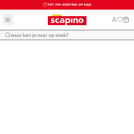
TOT 70% KORTING OP SALE
SALE: LAATSTE KANS!
SHOP NIEUW
Home