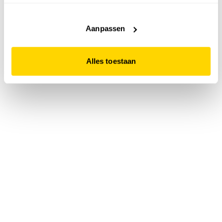
accepteert. Dit doe je door op "Alles toestaan" te klikken.
Liever geen cookies? Hou er dan rekening mee dat de
website niet optimaal functioneert.
Aanpassen
Alles toestaan