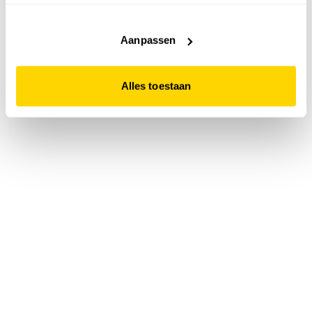
accepteert. Dit doe je door op "Alles toestaan" te klikken.
Liever geen cookies? Hou er dan rekening mee dat de
website niet optimaal functioneert.
Aanpassen
Alles toestaan