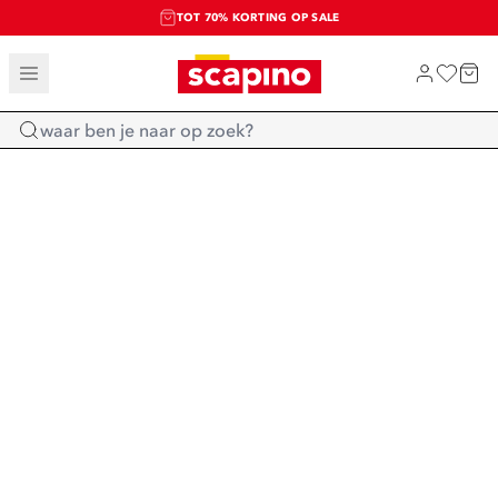
TOT 70% KORTING OP SALE
SALE: LAATSTE KANS!
SHOP NIEUW
Home