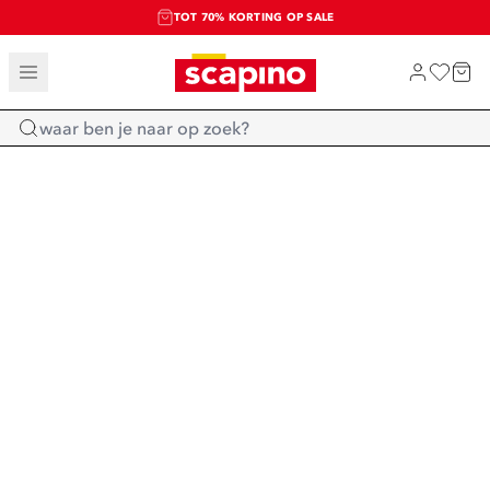
TOT 70% KORTING OP SALE
SALE: LAATSTE KANS!
SHOP NIEUW
Home