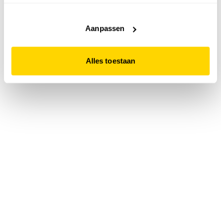
accepteert. Dit doe je door op "Alles toestaan" te klikken.
Liever geen cookies? Hou er dan rekening mee dat de
website niet optimaal functioneert.
Aanpassen
Alles toestaan