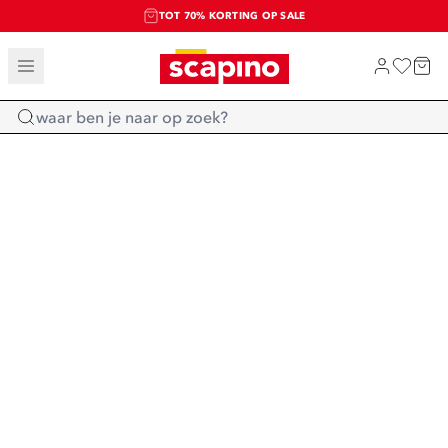
TOT 70% KORTING OP SALE
SALE: LAATSTE KANS!
SHOP NIEUW
Home