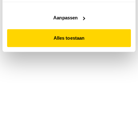
accepteert. Dit doe je door op "Alles toestaan" te klikken.
Liever geen cookies? Hou er dan rekening mee dat de
website niet optimaal functioneert.
Aanpassen
Alles toestaan