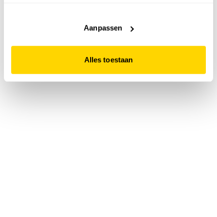
accepteert. Dit doe je door op "Alles toestaan" te klikken.
Liever geen cookies? Hou er dan rekening mee dat de
website niet optimaal functioneert.
Aanpassen
Alles toestaan