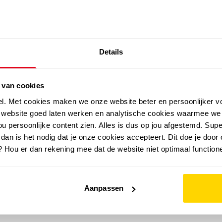
SALE: LAATSTE KANS!
Details
outdoor
zomer
merken
folder
sale
 van cookies
el. Met cookies maken we onze website beter en persoonlijker v
e website goed laten werken en analytische cookies waarmee we
u persoonlijke content zien. Alles is dus op jou afgestemd. Supe
 dan is het nodig dat je onze cookies accepteert. Dit doe je door 
? Hou er dan rekening mee dat de website niet optimaal functione
Aanpassen