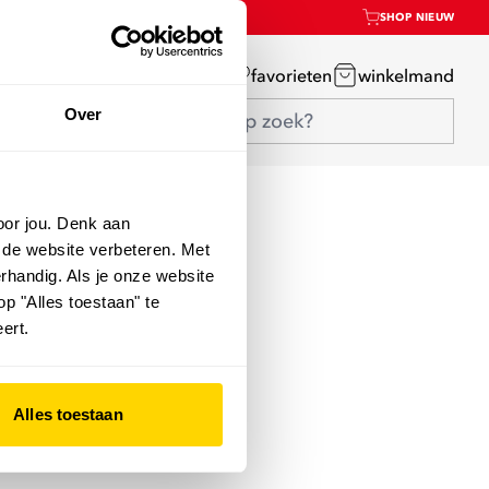
SHOP NIEUW
mijn account
favorieten
winkelmand
Over
oor jou. Denk aan
 de website verbeteren. Met
rhandig. Als je onze website
op "Alles toestaan" te
ert.
Alles toestaan