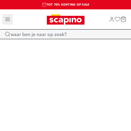
TOT 70% KORTING OP SALE
SALE: LAATSTE KANS!
SHOP NIEUW
Home