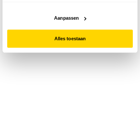
accepteert. Dit doe je door op "Alles toestaan" te klikken.
Liever geen cookies? Hou er dan rekening mee dat de
website niet optimaal functioneert.
Aanpassen
Alles toestaan