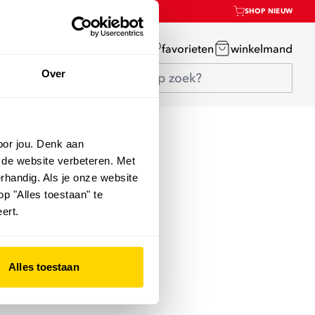
SHOP NIEUW
mijn account
favorieten
winkelmand
Over
oor jou. Denk aan
 de website verbeteren. Met
rhandig. Als je onze website
op "Alles toestaan" te
ert.
Alles toestaan