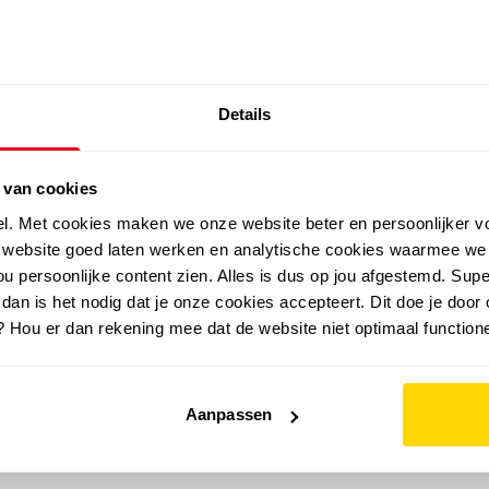
SALE: LAATSTE KANS!
Details
outdoor
zomer
merken
folder
sale
 van cookies
el. Met cookies maken we onze website beter en persoonlijker v
e website goed laten werken en analytische cookies waarmee we
u persoonlijke content zien. Alles is dus op jou afgestemd. Supe
 dan is het nodig dat je onze cookies accepteert. Dit doe je door 
? Hou er dan rekening mee dat de website niet optimaal functione
Aanpassen