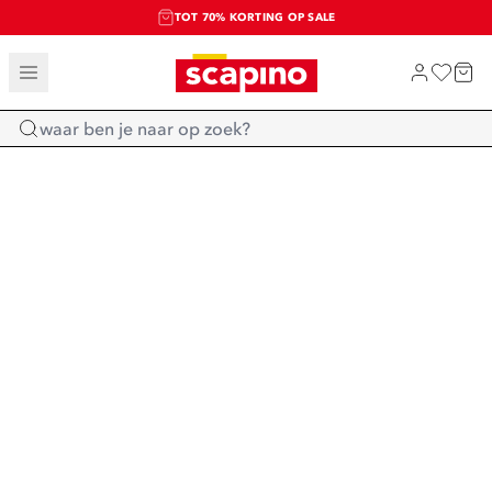
TOT 70% KORTING OP SALE
SALE: LAATSTE KANS!
SHOP NIEUW
Home