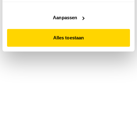
accepteert. Dit doe je door op "Alles toestaan" te klikken.
Liever geen cookies? Hou er dan rekening mee dat de
website niet optimaal functioneert.
Aanpassen
Alles toestaan