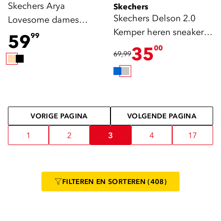
Skechers Arya
Skechers
Skechers Delson 2.0
Lovesome dames
Kemper heren sneakers
ballerina beige
59
99
grijs
35
00
69,99
VORIGE PAGINA
VOLGENDE PAGINA
1
2
3
4
17
FILTEREN
EN SORTEREN
(408)