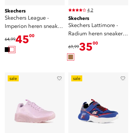
4,2
Skechers
Skechers League -
Skechers
Skechers Lattimore -
Imperion heren sneakers
Radium heren sneakers
wit grijs
45
00
64,99
taupe
35
00
69,99
sale
sale