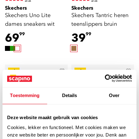
Skechers
Skechers
Skechers Uno Lite
Skechers Tantric heren
dames sneakers wit
teenslippers bruin
69
39
99
99
sale
sale
Toestemming
Details
Over
Deze website maakt gebruik van cookies
Cookies, lekker en functioneel. Met cookies maken we
onze website beter en persoonlijker voor jou. Denk aan
5,0
Skechers