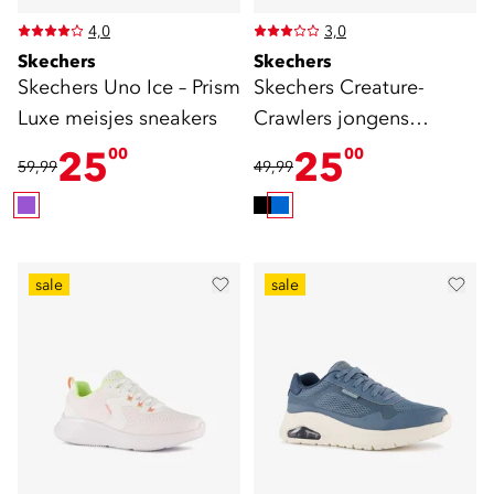
4,0
3,0
Skechers
Skechers
Skechers Uno Ice – Prism
Skechers Creature-
Luxe meisjes sneakers
Crawlers jongens
sneakers spin
25
25
00
00
59,99
49,99
sale
sale