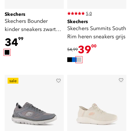
5,0
Skechers
Skechers Bounder
Skechers
Skechers Summits South
kinder sneakers zwart
Rim heren sneakers grijs
rood
34
99
39
00
54,99
sale