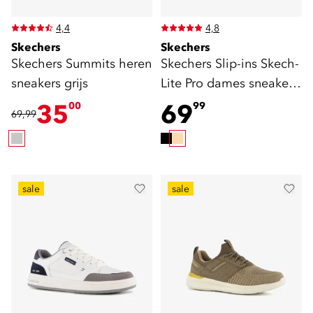
4,4
4,8
Skechers
Skechers
Skechers Summits heren
Skechers Slip-ins Skech-
sneakers grijs
Lite Pro dames sneakers
beige
35
69
00
99
69,99
sale
sale