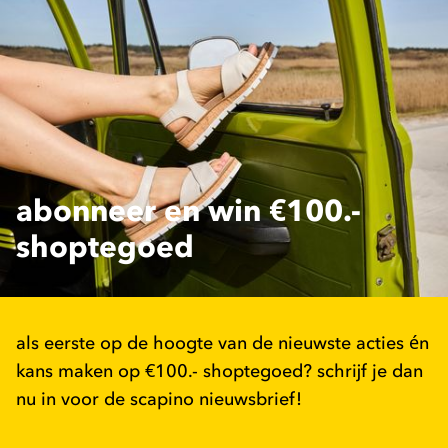
abonneer en win €100.-
shoptegoed
als eerste op de hoogte van de nieuwste acties én
kans maken op €100.- shoptegoed? schrijf je dan
nu in voor de scapino nieuwsbrief!