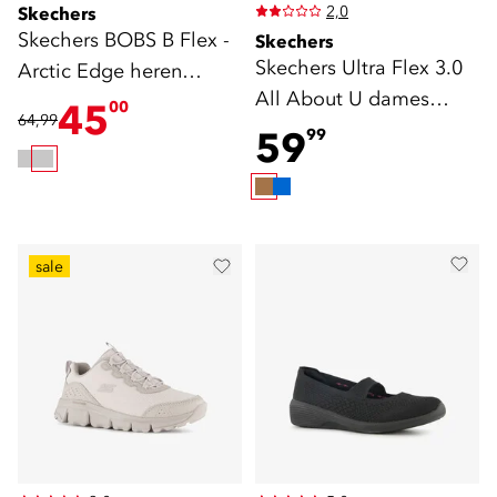
2,0
Skechers
Skechers BOBS B Flex -
Skechers
Skechers Ultra Flex 3.0
Arctic Edge heren
All About U dames
sneakers grijs
45
00
64,99
sandalen bruin
59
99
sale