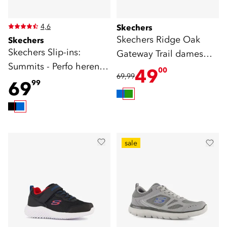
4,6
Skechers
Skechers Ridge Oak
Skechers
Skechers Slip-ins:
Gateway Trail dames
Summits - Perfo heren
sneakers cat. A
49
00
69,99
sneakers blauw
69
99
sale