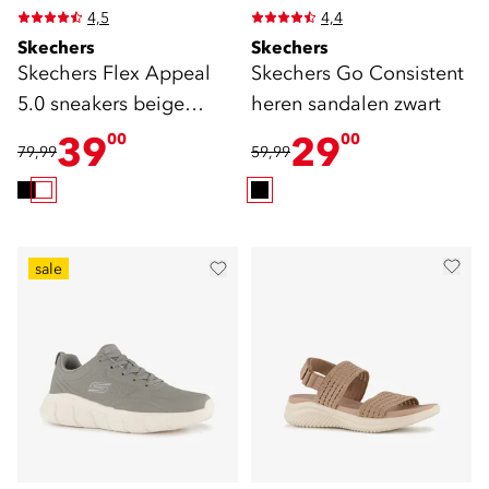
4,5
4,4
Skechers
Skechers
Skechers Flex Appeal
Skechers Go Consistent
5.0 sneakers beige
heren sandalen zwart
glitter
39
29
00
00
79,99
59,99
sale