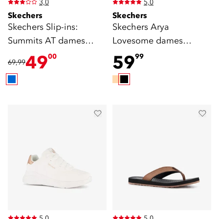
3,0
5,0
Skechers
Skechers
Skechers Slip-ins:
Skechers Arya
Summits AT dames
Lovesome dames
wandelsneakers beige
ballerina zwart
49
59
00
99
69,99
5,0
5,0