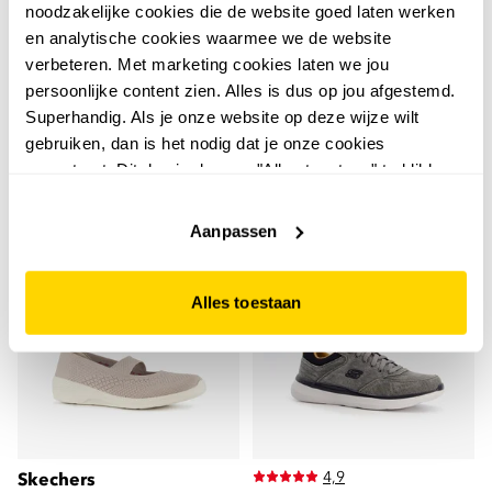
noodzakelijke cookies die de website goed laten werken
Skechers Girls Uno Lite
Skechers
en analytische cookies waarmee we de website
Skechers Summits heren
meisjes sneakers paars
verbeteren. Met marketing cookies laten we jou
wandelschoenen cat. A
15
00
persoonlijke content zien. Alles is dus op jou afgestemd.
49,99
49
00
Superhandig. Als je onze website op deze wijze wilt
69,99
gebruiken, dan is het nodig dat je onze cookies
accepteert. Dit doe je door op "Alles toestaan" te klikken.
Liever geen cookies? Hou er dan rekening mee dat de
website niet optimaal functioneert.
Aanpassen
sale
Alles toestaan
4,9
Skechers