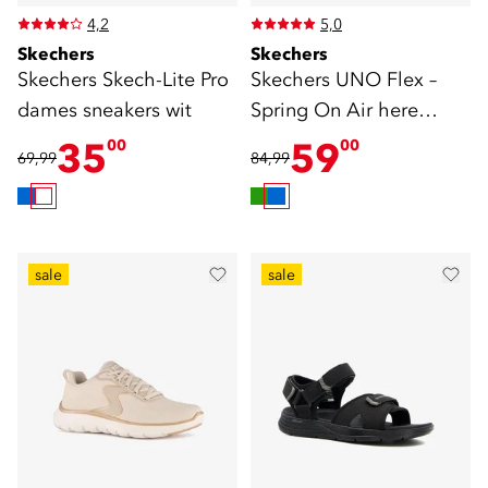
4,2
5,0
Skechers
Skechers
Skechers Skech-Lite Pro
Skechers UNO Flex –
dames sneakers wit
Spring On Air here
sneakers blauw
35
59
00
00
69,99
84,99
sale
sale