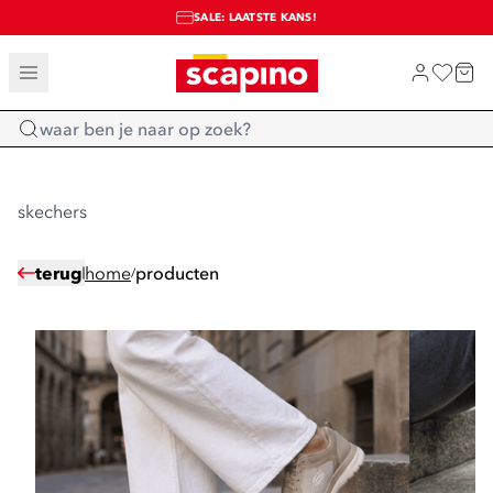
SALE: LAATSTE KANS!
TOT 70% KORTING OP SALE
SHOP NIEUW
Home
skechers
terug
home
producten
/