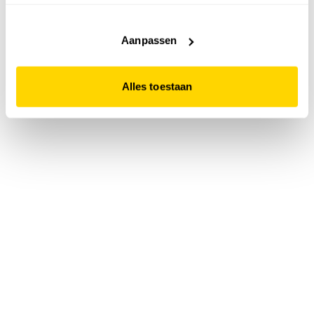
accepteert. Dit doe je door op "Alles toestaan" te klikken.
Liever geen cookies? Hou er dan rekening mee dat de
website niet optimaal functioneert.
Aanpassen
Alles toestaan