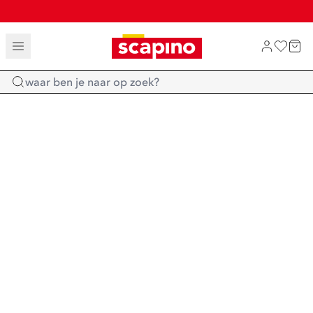
TOT 70% KORTING OP SALE
SALE: LAATSTE KANS!
SHOP NIEUW
Home