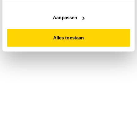
accepteert. Dit doe je door op "Alles toestaan" te klikken.
Liever geen cookies? Hou er dan rekening mee dat de
website niet optimaal functioneert.
Aanpassen
Alles toestaan