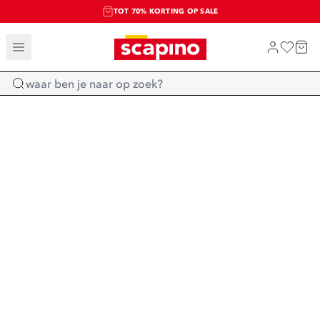
TOT 70% KORTING OP SALE
SALE: LAATSTE KANS!
SHOP NIEUW
Home