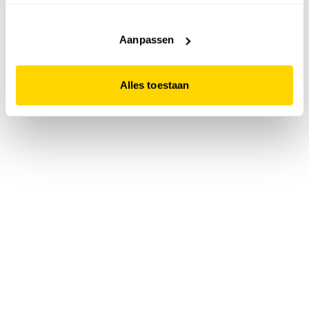
accepteert. Dit doe je door op "Alles toestaan" te klikken.
Liever geen cookies? Hou er dan rekening mee dat de
website niet optimaal functioneert.
Aanpassen
Alles toestaan