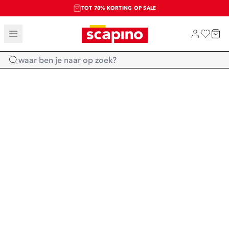
TOT 70% KORTING OP SALE
SALE: LAATSTE KANS!
SHOP NIEUW
Home