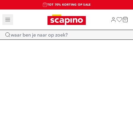
TOT 70% KORTING OP SALE
SALE: LAATSTE KANS!
SHOP NIEUW
Home