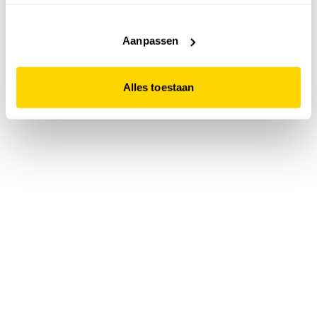
accepteert. Dit doe je door op "Alles toestaan" te klikken.
Liever geen cookies? Hou er dan rekening mee dat de
website niet optimaal functioneert.
Aanpassen
Alles toestaan