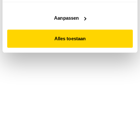
accepteert. Dit doe je door op "Alles toestaan" te klikken.
Liever geen cookies? Hou er dan rekening mee dat de
website niet optimaal functioneert.
Aanpassen
Alles toestaan