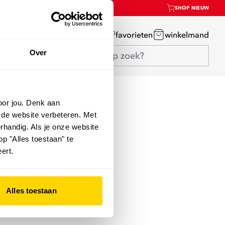
SHOP NIEUW
mijn account
favorieten
winkelmand
Over
oor jou. Denk aan
 de website verbeteren. Met
rhandig. Als je onze website
op "Alles toestaan" te
ert.
Alles toestaan