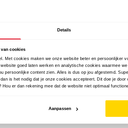
SALE: LAATSTE KANS!
Details
outdoor
zomer
merken
folder
sale
 van cookies
el. Met cookies maken we onze website beter en persoonlijker v
e website goed laten werken en analytische cookies waarmee we
u persoonlijke content zien. Alles is dus op jou afgestemd. Supe
 dan is het nodig dat je onze cookies accepteert. Dit doe je door 
? Hou er dan rekening mee dat de website niet optimaal functione
Aanpassen