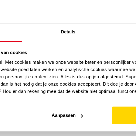
SALE: LAATSTE KANS!
Details
outdoor
zomer
merken
folder
sale
 van cookies
el. Met cookies maken we onze website beter en persoonlijker v
e website goed laten werken en analytische cookies waarmee we
u persoonlijke content zien. Alles is dus op jou afgestemd. Supe
 dan is het nodig dat je onze cookies accepteert. Dit doe je door 
? Hou er dan rekening mee dat de website niet optimaal functione
Aanpassen