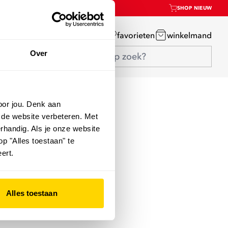
SHOP NIEUW
mijn account
favorieten
winkelmand
Over
oor jou. Denk aan
 de website verbeteren. Met
rhandig. Als je onze website
op "Alles toestaan" te
ert.
Alles toestaan