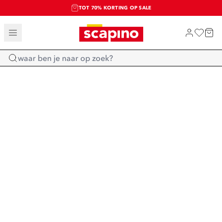
TOT 70% KORTING OP SALE
SALE: LAATSTE KANS!
SHOP NIEUW
Home