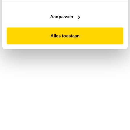
accepteert. Dit doe je door op "Alles toestaan" te klikken.
Liever geen cookies? Hou er dan rekening mee dat de
website niet optimaal functioneert.
Aanpassen
Alles toestaan