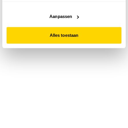
accepteert. Dit doe je door op "Alles toestaan" te klikken.
Liever geen cookies? Hou er dan rekening mee dat de
website niet optimaal functioneert.
Aanpassen
Alles toestaan