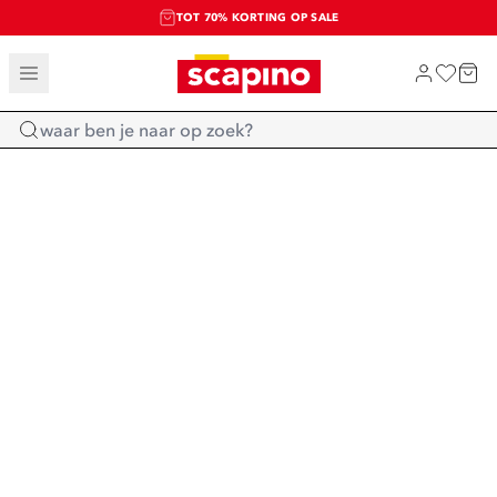
TOT 70% KORTING OP SALE
SALE: LAATSTE KANS!
SHOP NIEUW
Home