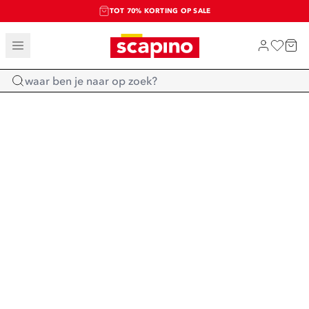
TOT 70% KORTING OP SALE
SALE: LAATSTE KANS!
SHOP NIEUW
Home