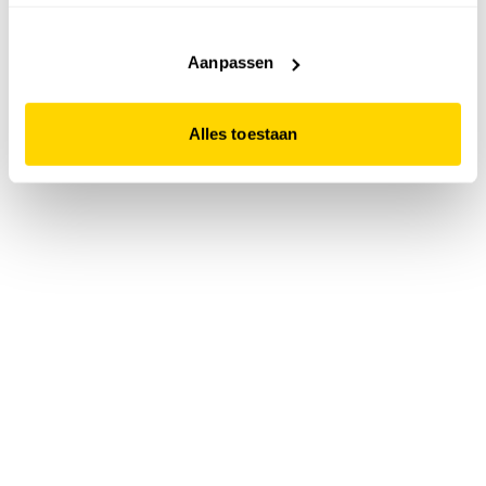
accepteert. Dit doe je door op "Alles toestaan" te klikken.
Liever geen cookies? Hou er dan rekening mee dat de
website niet optimaal functioneert.
Aanpassen
Alles toestaan