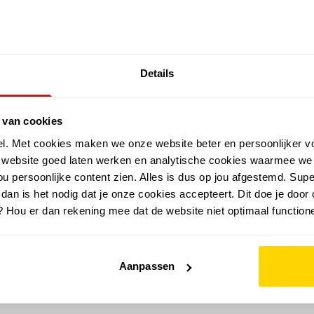
SALE: LAATSTE KANS!
Details
outdoor
zomer
merken
folder
sale
 van cookies
el. Met cookies maken we onze website beter en persoonlijker v
e website goed laten werken en analytische cookies waarmee we
u persoonlijke content zien. Alles is dus op jou afgestemd. Supe
 dan is het nodig dat je onze cookies accepteert. Dit doe je door 
? Hou er dan rekening mee dat de website niet optimaal functione
Aanpassen