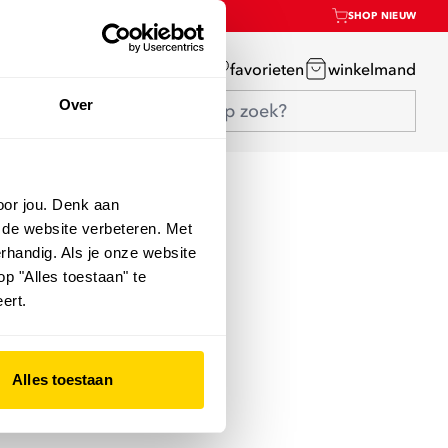
SHOP NIEUW
mijn account
favorieten
winkelmand
Over
oor jou. Denk aan
 de website verbeteren. Met
rhandig. Als je onze website
op "Alles toestaan" te
ert.
Alles toestaan