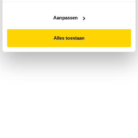
accepteert. Dit doe je door op "Alles toestaan" te klikken.
Liever geen cookies? Hou er dan rekening mee dat de
website niet optimaal functioneert.
Aanpassen
Alles toestaan