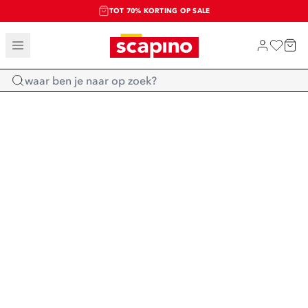
TOT 70% KORTING OP SALE
SALE: LAATSTE KANS!
SHOP NIEUW
Home