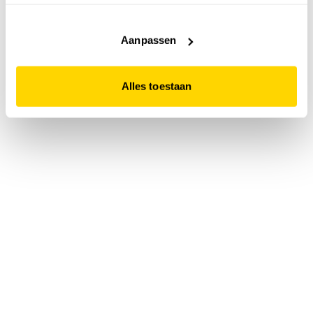
accepteert. Dit doe je door op "Alles toestaan" te klikken.
Liever geen cookies? Hou er dan rekening mee dat de
website niet optimaal functioneert.
Aanpassen
Alles toestaan