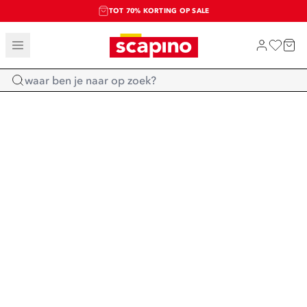
TOT 70% KORTING OP SALE
SALE: LAATSTE KANS!
SHOP NIEUW
Home