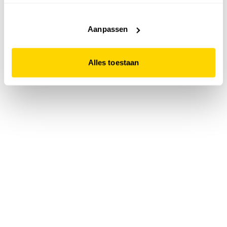
accepteert. Dit doe je door op "Alles toestaan" te klikken.
Liever geen cookies? Hou er dan rekening mee dat de
website niet optimaal functioneert.
Aanpassen
Alles toestaan