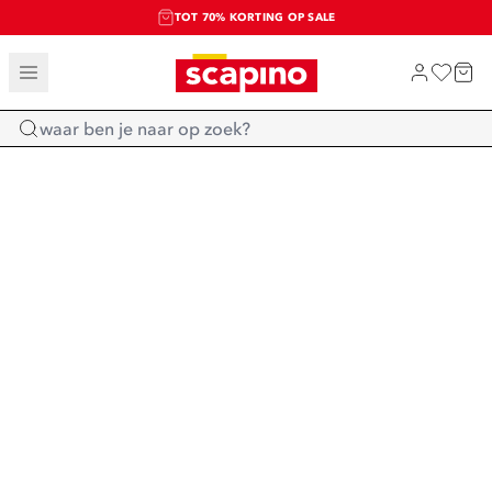
TOT 70% KORTING OP SALE
SALE: LAATSTE KANS!
SHOP NIEUW
Home