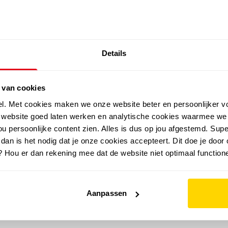
SALE: LAATSTE KANS!
Details
outdoor
zomer
merken
folder
sale
 van cookies
el. Met cookies maken we onze website beter en persoonlijker v
e website goed laten werken en analytische cookies waarmee we
u persoonlijke content zien. Alles is dus op jou afgestemd. Supe
 dan is het nodig dat je onze cookies accepteert. Dit doe je door 
? Hou er dan rekening mee dat de website niet optimaal functione
Aanpassen