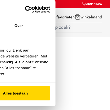
SHOP NIEUW
mijn account
favorieten
winkelmand
Over
oor jou. Denk aan
 de website verbeteren. Met
rhandig. Als je onze website
op "Alles toestaan" te
ert.
Alles toestaan