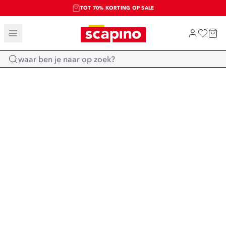
TOT 70% KORTING OP SALE
SALE: LAATSTE KANS!
SHOP NIEUW
Home