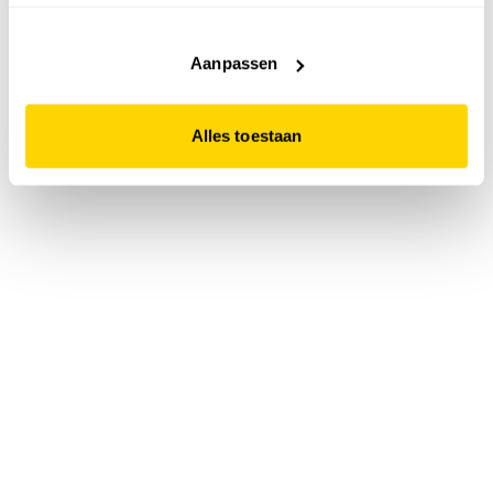
accepteert. Dit doe je door op "Alles toestaan" te klikken.
Liever geen cookies? Hou er dan rekening mee dat de
website niet optimaal functioneert.
Aanpassen
Alles toestaan